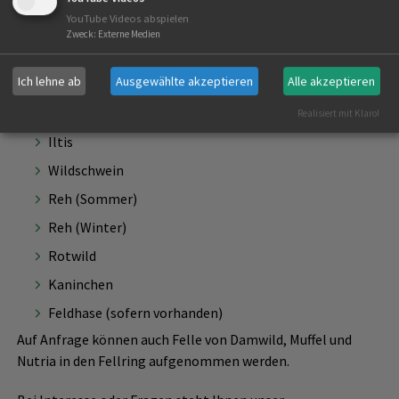
Der Fellring umfasst die folgenden Felle:
YouTube Videos abspielen
Zweck
:
Externe Medien
Fuchs
Ich lehne ab
Ausgewählte akzeptieren
Alle akzeptieren
Dachs
Steinmarder
Realisiert mit Klaro!
Iltis
Wildschwein
Reh (Sommer)
Reh (Winter)
Rotwild
Kaninchen
Feldhase (sofern vorhanden)
Auf Anfrage können auch Felle von Damwild, Muffel und
Nutria in den Fellring aufgenommen werden.